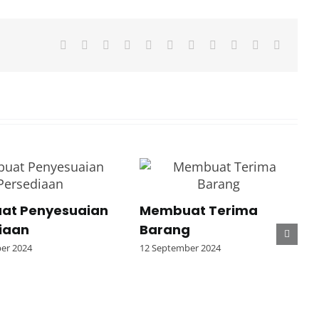
Facebook
X
Reddit
LinkedIn
WhatsApp
Telegram
Tumblr
Pinterest
Vk
Xing
Email
at Penyesuaian
Membuat Terima
iaan
Barang
er 2024
12 September 2024