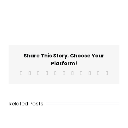
Share This Story, Choose Your
Platform!
Facebook
X
Reddit
LinkedIn
WhatsApp
Telegram
Tumblr
Pinterest
Vk
Xing
Email
Related Posts