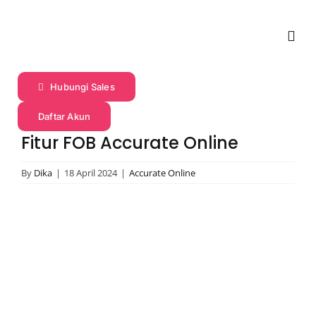
Skip
to
Togg
content
Navi
Profil
Hubungi Sales
Daftar Akun
Produk
Fitur FOB Accurate Online
By
Dika
|
18 April 2024
|
Accurate Online
Fitur
View
Harga
Larger
Image
Promo