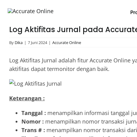
Skip
to
Pro
content
Log Aktifitas Jurnal pada Accurat
By
Dika
|
7 Juni 2024
|
Accurate Online
Log Aktifitas Jurnal adalah fitur Accurate Online 
aktifitas dapat termonitor dengan baik.
Keterangan :
Tanggal :
menampilkan informasi tanggal jurn
Nomor :
menampilkan nomor transaksi jurnal
Trans # :
menampilkan nomor transaksi dari j