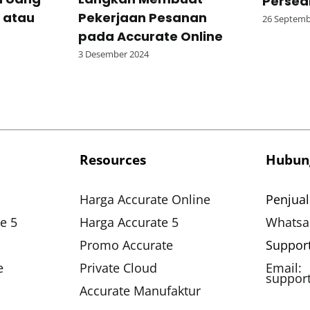
Persed
 atau
Pekerjaan Pesanan
26 Septemb
pada Accurate Online
3 Desember 2024
Resources
Hubun
Harga Accurate Online
Penjual
e 5
Harga Accurate 5
Whatsa
Promo Accurate
Suppor
e
Private Cloud
Email:
suppor
Accurate Manufaktur