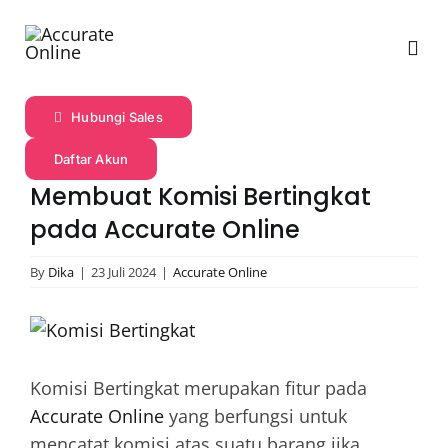
Skip
to
Togg
content
Navi
Hubungi Sales
Profil
Daftar Akun
Produk
Membuat Komisi Bertingkat
pada Accurate Online
Fitur
By
Dika
|
23 Juli 2024
|
Accurate Online
Harga
View
Larger
Image
Komisi Bertingkat merupakan fitur pada
Promo
Accurate Online
yang berfungsi untuk
mencatat komisi atas suatu barang jika