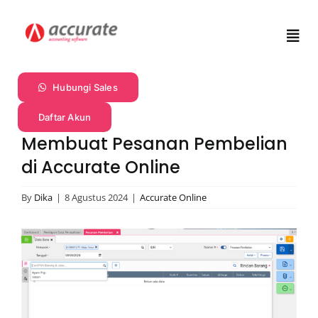
Skip
to
Togg
content
Navi
Profil
Hubungi Sales
Daftar Akun
Produk
Membuat Pesanan Pembelian
di Accurate Online
Fitur
By
Dika
|
8 Agustus 2024
|
Accurate Online
Harga
View
Larger
Promo
Image