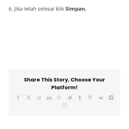
6. Jika telah selesai klik
Simpan.
Share This Story, Choose Your
Platform!
Facebook
X
Reddit
LinkedIn
WhatsApp
Telegram
Tumblr
Pinterest
Vk
Xing
Email