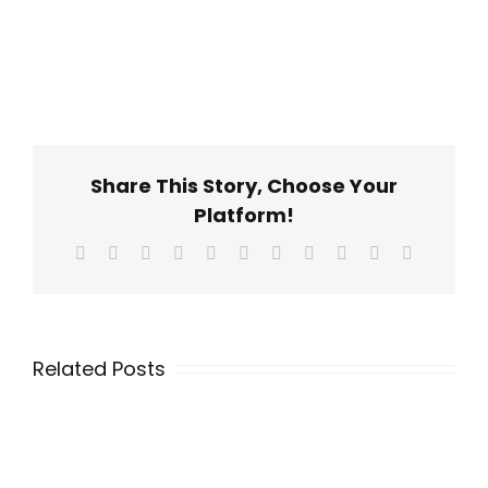
Share This Story, Choose Your
Platform!
Facebook
X
Reddit
LinkedIn
WhatsApp
Telegram
Tumblr
Pinterest
Vk
Xing
Email
Related Posts