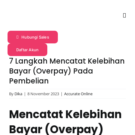
Skip
to
Togg
content
Navi
Profil
Hubungi Sales
Daftar Akun
Produk
7 Langkah Mencatat Kelebihan
Bayar (Overpay) Pada
Fitur
Pembelian
By
Dika
|
8 November 2023
|
Accurate Online
Harga
Mencatat Kelebihan
Promo
Bayar (Overpay)