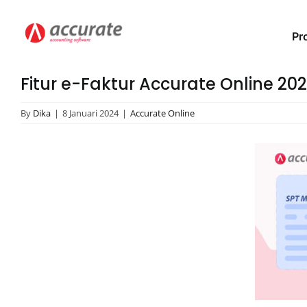
Skip
to
Pro
content
Fitur e-Faktur Accurate Online 20
By
Dika
|
8 Januari 2024
|
Accurate Online